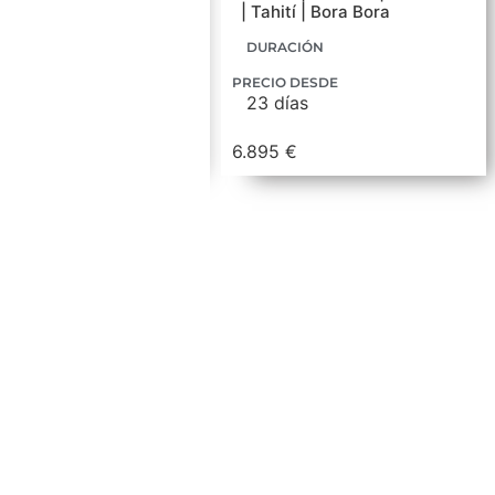
andel | Auckland
| Tahití | Bora Bora
CIÓN
DURACIÓN
 DESDE
PRECIO DESDE
ías
23 días
 €
6.895 €