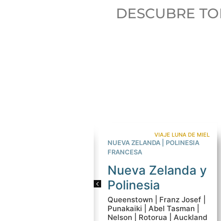
DESCUBRE TO
RUTA EN COCHE DE ALQUILER
VIAJE LUNA DE MIEL
 ZELANDA
NUEVA ZELANDA | POLINESIA
n ruta de
FRANCESA
va Zelanda
Nueva Zelanda y
tchurch | Mount Cook |
Polinesia
in | Te Anau |
stown | Wanaka |
Queenstown | Franz Josef |
 Josef | Punakaiki |
Punakaiki | Abel Tasman |
ura | Rotorua |
Nelson | Rotorua | Auckland