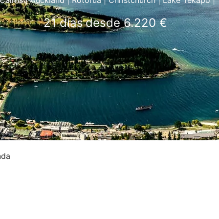
 Cairns | Auckland | Rotorua | Christchurch | Lake Tekapo 
21 días
desde 6.220 €
nda