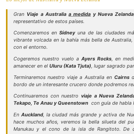
Gran
Viaje a Australia
a medida
y
Nueva Zelanda
representativo de estos países.
Comenzaremos en
Sídney
una de las ciudades más
vibrante volcada en la bahía más bella de Australia
con el entorno.
Cogeremos nuestro vuelo a
Ayers Rocks
, en medi
amanecer en el
Uluru (Kata Tjuta)
, lugar sagrado pa
Terminaremos nuestro viaje a Australia en
Cairns
d
bordo de un interesante crucero donde podremos real
Continuaremos con nuestro
viaje a Nueva Zeland
Tekapo, Te Anau y Queenstown
con guía de habla 
En
Auckland
, la ciudad más grande y activa de N
hace muchos años, veremos la bella silueta del pue
Manukau y el cono de la isla de Rangitoto. De c