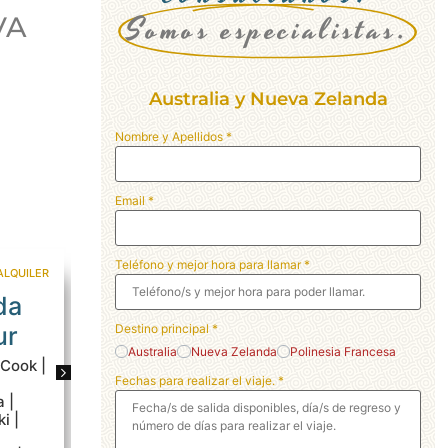
Somos especialistas.
VA
Australia y Nueva Zelanda
Nombre y Apellidos
*
Email
*
Teléfono y mejor hora para llamar
*
ALQUILER
TOUR 18 DÍAS EN ESPAÑOL
NUEVA ZELANDA
NUEVA ZELAN
da
Nueva 
Viaje de 18 días
ur
Bali
Destino principal
*
por Nueva
Australia
Nueva Zelanda
Polinesia Francesa
 Cook |
Queenstown 
Zelanda con guía
Fechas para realizar el viaje.
*
Punakaiki |
 |
Nelson | Ro
en español
i |
|Bali Ubud |
Auckland | Rotorua |