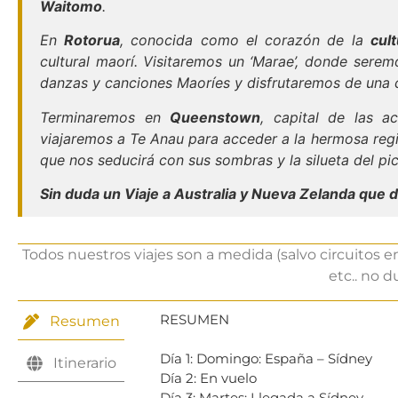
Waitomo
.
En
Rotorua
, conocida como el corazón de la
cul
cultural maorí. Visitaremos un ‘Marae’, donde sere
danzas y canciones Maoríes y disfrutaremos de una 
Terminaremos en
Queenstown
, capital de las a
viajaremos a Te Anau para acceder a la hermosa reg
que nos seducirá con sus sombras y la silueta del pic
Sin duda un Viaje a Australia y Nueva Zelanda que 
Todos nuestros viajes son a medida (salvo circuitos e
etc.. no 
RESUMEN
Resumen
Día 1: Domingo: España – Sídney
Itinerario
Día 2: En vuelo
Día 3: Martes: Llegada a Sídney