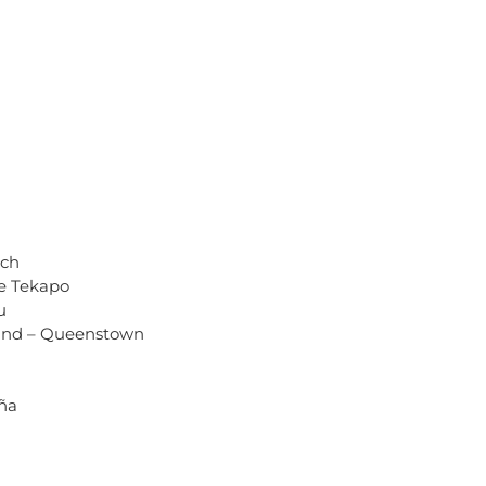
rch
ke Tekapo
u
Sound – Queenstown
aña